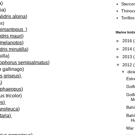
a
)
Stercor
lba
)
Thinoc
lidris alpina
)
Torillo
us
)
 himantopus
)
Marine bird
idris mauri
)
►
2016
 melanotos
)
►
2014
dris minutilla
)
illa
)
►
2013
rophorus semipalmatus
)
▼
2012
o gallinago
)
▼
dic
 griseus
)
Estr
a
)
Golf
 phaeopus
)
Golf
s tricolor
)
M
es
)
Bahí
anoleuca
)
Bahí
taria
)
H
Mar 