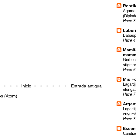
Repti
Agama 
(Diplod
Hace 3
Laberi
Babasp
Hace 4
Mamíf
mamma
Gerbo d
stigmo
Hace 6
Mis Fo
Lagarti
Inicio
Entrada antigua
elongat
Hace 7
os (Atom)
Argent
Lagarti
cuyumh
Hace 3
Escena
Candia