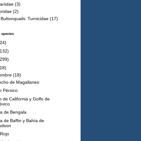
ariidae
(3)
oridae
(2)
s Buttonquails: Turnicidae
(17)
s species
(24)
(132)
(299)
(18)
iembre
(18)
echo de Magallanes:
o Pérsico
o de California y Golfo de
éxico
a de Bengala
a de Baffin y Bahía de
udson
Rojo