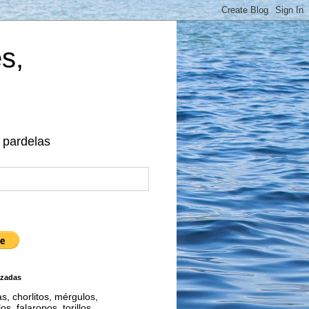
es,
, pardelas
zadas
s, chorlitos, mérgulos,
llos, falaropos, torillos