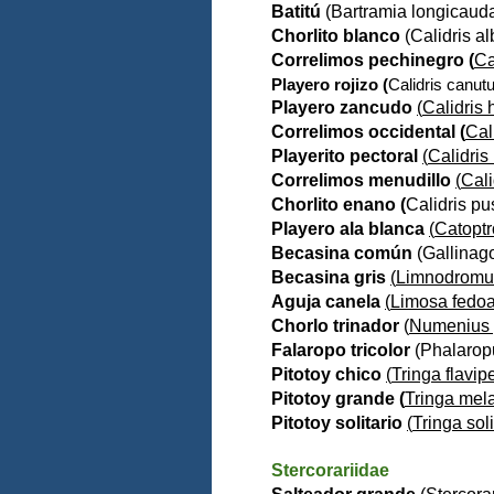
Batitú
(
Bartramia longicaud
Chorlito blanco
(
Calidris a
Correlimos pechinegro (
Ca
Playero rojizo (
Calidris canut
Playero zancudo
(
Calidris
Correlimos occidental (
Cal
Playerito pectoral
(
Calidris
Correlimos menudillo
(
Cali
Chorlito enano (
Calidris pus
Playero ala blanca
(
Catopt
Becasina común
(
Gallinag
Becasina gris
(
Limnodromus
Aguja canela
(
Limosa fedo
Chorlo trinador
(
Numenius
Falaropo tricolor
(
Phalaropu
Pitotoy chico
(
Tringa flavip
Pitotoy grande (
Tringa mel
Pitotoy solitario
(
Tringa soli
Stercorariidae