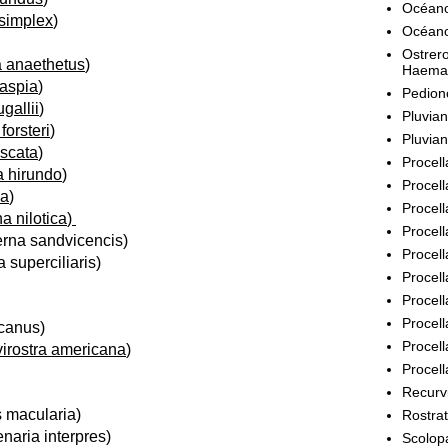
Océano
simplex
)
Océano
Ostrero
a anaethetus
)
Haema
caspia
)
Pedion
gallii
)
Pluvian
forsteri
)
Pluvian
uscata
)
Procel
a hirundo
)
Procell
ma
)
Procell
a nilotica
)
Procell
erna sandvicencis
)
Procell
a superciliaris
)
Procell
Procell
Procell
canus
)
Procell
irostra americana
)
Procell
Recurvi
is macularia
)
Rostrat
enaria interpres
)
Scolop