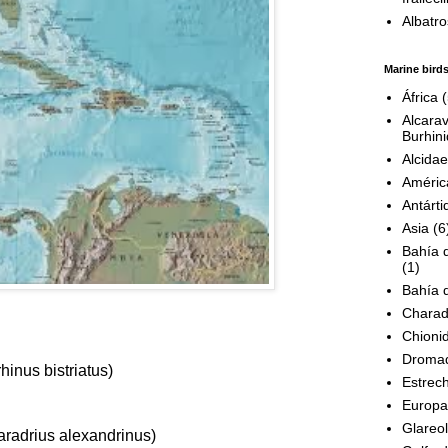
Albatro
Marine birds
África
(
Alcara
Burhin
Alcidae
Améric
Antárti
Asia
(6
Bahía 
(1)
Bahía 
Charad
Chioni
Droma
hinus bistriatus
)
Estrec
Europa
Glareol
radrius alexandrinus
)