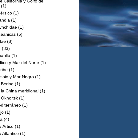
e California y Golfo de
(1)
érsico
(1)
andia
(1)
hynchidae
(1)
ceánicas
(5)
dae
(8)
e
(83)
rillo
(1)
tico y Mar del Norte
(1)
ribe
(1)
spio y Mar Negro
(1)
 Bering
(1)
la China meridional
(1)
 Okhoitsk
(1)
diterráneo
(1)
jo
(1)
a
(4)
 Ártico
(1)
 Atlántico
(1)