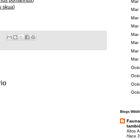
rius pomarinus
)
Mar 
s skua
)
Mar 
Mar 
Mar 
Mar 
Mar 
Mar 
Mar 
Océa
Océa
io
Océa
Océa
Blogs Wildli
Fauna 
tambié
Altos 
Hace 3