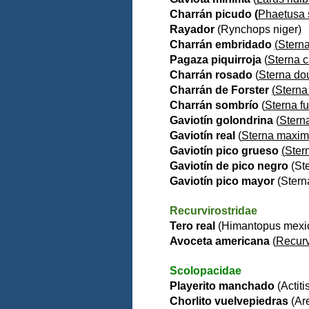
Charrán picudo (
Phaetusa 
Rayador
(
Rynchops niger
)
Charrán embridado
(
Stern
Pagaza piquirroja
(
Sterna 
Charrán rosado
(
Sterna dou
Charrán de Forster
(
Sterna 
Charrán sombrío
(
Sterna f
Gaviotín golondrina
(
Stern
Gaviotín real
(
Sterna maxi
Gaviotín pico grueso
(
Stern
Gaviotín de pico negro
(
St
Gaviotín pico mayor
(
Stern
Recurvirostridae
Tero real
(
Himantopus mexi
Avoceta americana
(
Recurv
Scolopacidae
Playerito manchado
(
Actit
Chorlito vuelvepiedras
(
Ar