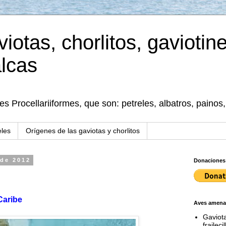
viotas, chorlitos, gaviotin
alcas
 Procellariiformes, que son: petreles, albatros, painos
eles
Orígenes de las gaviotas y chorlitos
 de 2012
Donaciones
Caribe
Aves amena
Gaviota
fraileci