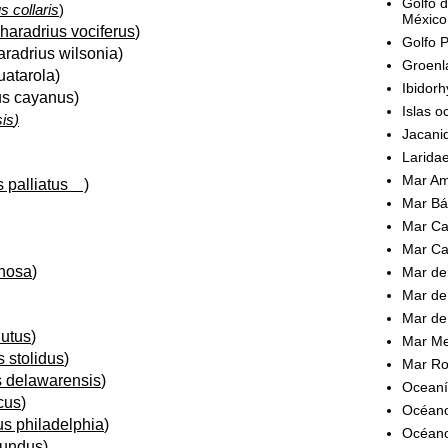
Golfo d
s collaris
)
México
haradrius vociferus
)
Golfo P
radrius wilsonia
)
Groenl
uatarola
)
Ibidor
us cayanus
)
Islas o
sis
)
Jacani
Larida
Mar Ama
palliatus
)
Mar Bál
Mar Ca
Mar Ca
nosa
)
Mar de
Mar de 
Mar de
utus
)
Mar Me
 stolidus
)
Mar Ro
s delawarensis
)
Oceaní
cus
)
Océano
us philadelphia
)
Océano
bundus
)