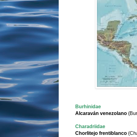
Burhinidae
Alcaraván venezolano
(
Bur
Charadriidae
Chorlitejo frentiblanco
(
Cha