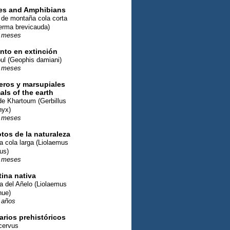
les and Amphibians
de montaña cola corta
erma brevicauda)
 meses
nto en extinción
ul (Geophis damiani)
 meses
eros y marsupiales
ls of the earth
e Khartoum (Gerbillus
nyx)
 meses
tos de la naturaleza
ja cola larga (Liolaemus
us)
 meses
ina nativa
ja del Añelo (Liolaemus
ue)
 años
rios prehistóricos
cervus