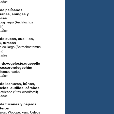
 años
 de pelícanos,
ranes, aningas y
aces
 gorjinegro (Archilochus
ri)
 años
 de cucos, cuclillos,
s, turacos
o colilargo (Batrachostomus
ni)
 años
irdsvogelosieauuccello
assarondegechim
iformes varios
 años
 de lechuzas, búhos,
los, autillos, cárabos
africano (Strix woodfordii)
 años
 de tucanes y pájaros
teros
teros, Woodpeckers: Celeus