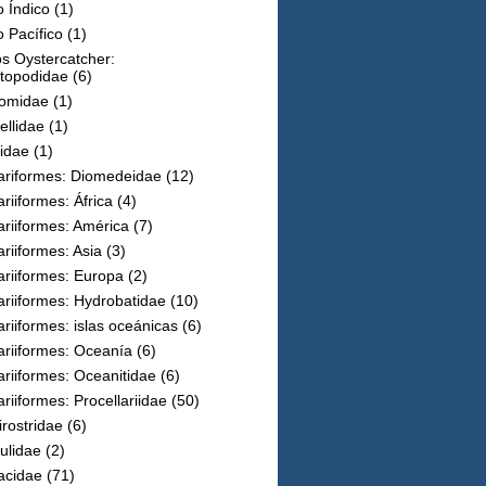
 Índico
(1)
 Pacífico
(1)
s Oystercatcher:
topodidae
(6)
omidae
(1)
ellidae
(1)
idae
(1)
lariformes: Diomedeidae
(12)
ariiformes: África
(4)
ariiformes: América
(7)
ariiformes: Asia
(3)
ariiformes: Europa
(2)
ariiformes: Hydrobatidae
(10)
ariiformes: islas oceánicas
(6)
ariiformes: Oceanía
(6)
ariiformes: Oceanitidae
(6)
ariiformes: Procellariidae
(50)
rostridae
(6)
ulidae
(2)
acidae
(71)