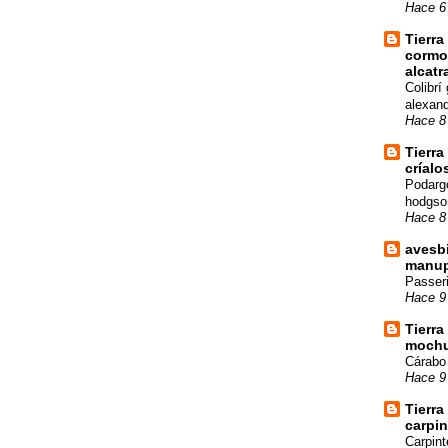
Hace 6
Tierra
cormo
alcatr
Colibrí
alexand
Hace 8
Tierra
críalo
Podarg
hodgso
Hace 8
avesb
manup
Passer
Hace 9
Tierra
mochue
Cárabo 
Hace 9
Tierra
carpin
Carpin