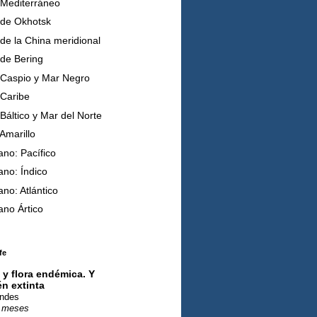
Mediterráneo
de Okhotsk
de la China meridional
de Bering
Caspio y Mar Negro
Caribe
Báltico y Mar del Norte
Amarillo
no: Pacífico
no: Índico
no: Atlántico
no Ártico
fe
y flora endémica. Y
n extinta
Andes
 meses