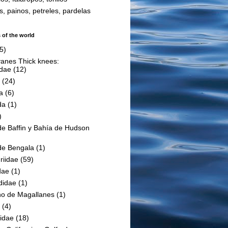
s, painos, petreles, pardelas
 of the world
5)
vanes Thick knees:
idae
(12)
(24)
a
(6)
da
(1)
)
de Baffin y Bahía de Hudson
de Bengala
(1)
riidae
(59)
dae
(1)
didae
(1)
ho de Magallanes
(1)
(4)
idae
(18)